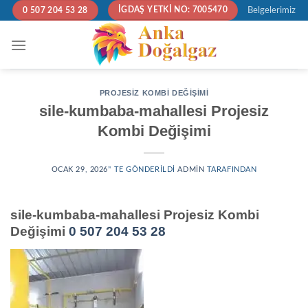
Skip
0 507 204 53 28
Belgelerimiz
İGDAŞ YETKİ NO: 7005470
to
content
PROJESIZ KOMBI DEĞIŞIMI
sile-kumbaba-mahallesi Projesiz
Kombi Değişimi
OCAK 29, 2026
’' TE GÖNDERILDI
ADMIN
TARAFINDAN
sile-kumbaba-mahallesi Projesiz Kombi
Değişimi
0 507 204 53 28